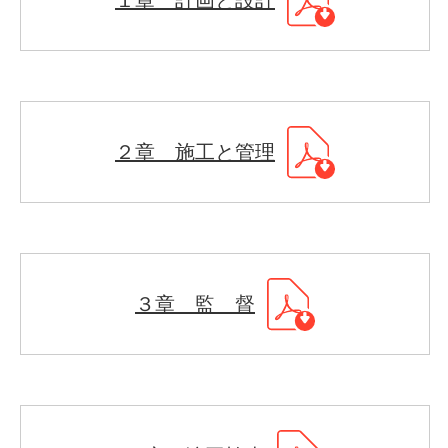
１章 計画と設計
２章 施工と管理
３章 監 督