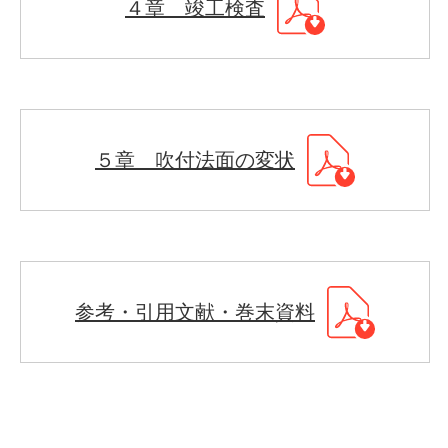
４章 竣工検査
５章 吹付法面の変状
参考・引用文献・巻末資料