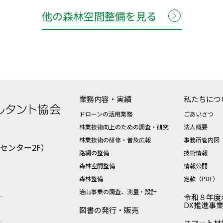
他の森林空間整備を見る
業務内容・実績
私たちにつ
ドローンの活用業務
ごあいさつ
林業技術向上のための調査・研究
法人概要
林業技術の研修・普及広報
事務所管内図
業センター2F）
路網の整備
技術情報
森林空間整備
情報公開
森林整備
定款（PDF）
治山事業の調査、測量・設計
令和８年度
DX推進事
図書の発行・販売
スマート林